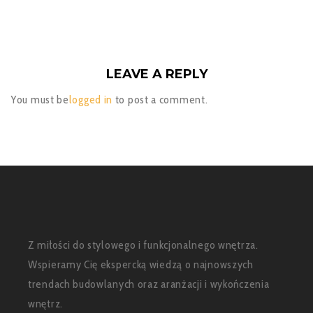
LEAVE A REPLY
You must be
logged in
to post a comment.
Z miłości do stylowego i funkcjonalnego wnętrza.
Wspieramy Cię ekspercką wiedzą o najnowszych
trendach budowlanych oraz aranżacji i wykończenia
wnętrz.