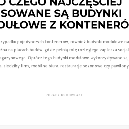
O CZEGO NAJCZĘŚCIEJ
SOWANE SĄ BUDYNKI
DUŁOWE Z KONTENER
przypadku pojedynczych kontenerów, również budynki modułowe naj
żna na placach budów, gdzie pełnią rolę rozległego zaplecza socja
gazynowego. Oprócz tego budynki modułowe wykorzystywane są j
a, siedziby firm, mobilne biura, restauracje sezonowe czy pawilon
PORADY BUDOWLANE