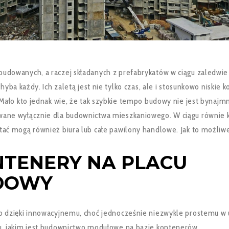
udowanych, a raczej składanych z prefabrykatów w ciągu zaledwie k
 chyba każdy. Ich zaletą jest nie tylko czas, ale i stosunkowo niskie k
 Mało kto jednak wie, że tak szybkie tempo budowy nie jest bynajmn
ane wyłącznie dla budownictwa mieszkaniowego. W ciągu równie k
tać mogą również biura lub całe pawilony handlowe. Jak to możliw
TENERY NA PLACU
DOWY
o dzięki innowacyjnemu, choć jednocześnie niezwykle prostemu w 
u, jakim jest budownictwo modułowe na bazie kontenerów.