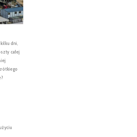
ilku dni,
oszty całej
iej
rótkiego
e?
użyciu