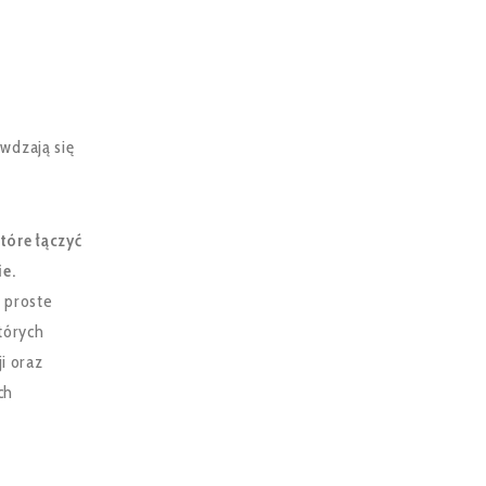
wdzają się
tóre łączyć
ie.
 proste
tórych
i oraz
ch