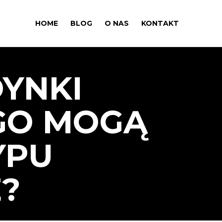
HOME
BLOG
O NAS
KONTAKT
DYNKI
GO MOGĄ
YPU
?