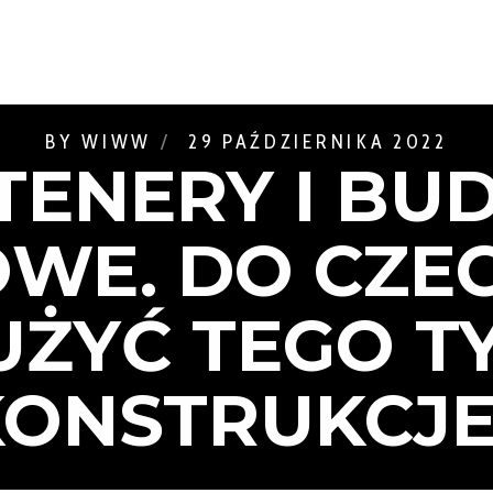
BY
WIWW
29 PAŹDZIERNIKA 2022
ENERY I BU
WE. DO CZE
UŻYĆ TEGO T
KONSTRUKCJE