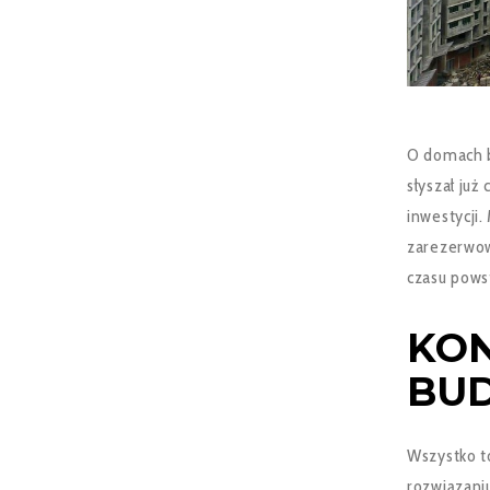
O domach b
słyszał już
inwestycji.
zarezerwow
czasu pows
KON
BU
Wszystko t
rozwiązani