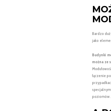
MO
MO
Bardzo duż
jako eleme
Budynki mo
można ze s
Modułowość
łączenie po
przypadkach
specjalnym
poziomów.