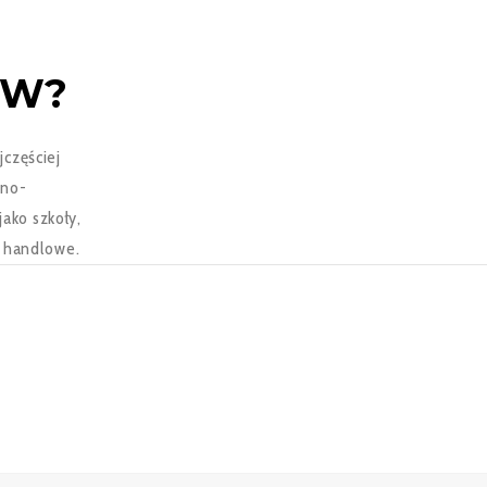
ÓW?
częściej
lno-
ako szkoły,
y handlowe.