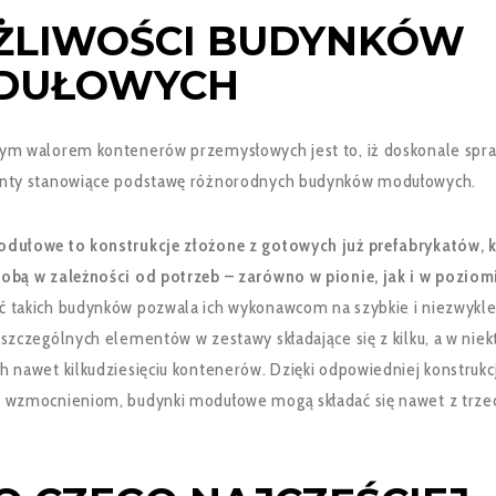
ŻLIWOŚCI BUDYNKÓW
DUŁOWYCH
ym walorem kontenerów przemysłowych jest to, iż doskonale spra
nty stanowiące podstawę różnorodnych budynków modułowych.
dułowe to konstrukcje złożone z gotowych już prefabrykatów, k
obą w zależności od potrzeb – zarówno w pionie, jak i w poziom
 takich budynków pozwala ich wykonawcom na szybkie i niezwykle
szczególnych elementów w zestawy składające się z kilku, a w niek
 nawet kilkudziesięciu kontenerów. Dzięki odpowiedniej konstrukcj
 wzmocnieniom, budynki modułowe mogą składać się nawet z trze