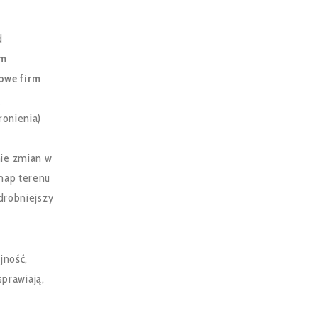
d
ym
owe firm
ą
ronienia)
nie zmian w
map terenu
drobniejszy
jność,
sprawiają,