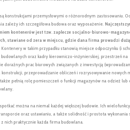
są konstrukcjami przemysłowymi o różnorodnym zastosowaniu. O
ia zależy ich szczegółowa budowa oraz wyposażenie.
Najczęstsz
niem kontenerów jest tzw. zaplecze socjalno-biurowo-magazyn
h, stawiane od zera w miejscu, gdzie dana firma prowadzi duż
. Kontenery w takim przypadku stanowią miejsce odpoczynku (i sch
 budowlanych oraz kadry kierowniczo-inżynierskiej, przestrzeń na
e doraźnych prac biurowych związanych z inwestycją (wprowadza
 konstrukcji, przeprowadzanie obliczeń i rozrysowywanie nowych 
 także pełnią rolę pomieszczeń o funkcji magazynów na odzież lub 
owlany.
spotkać można na niemal każdej większej budowie. Ich wielofunkcy
ransporcie oraz ustawianiu, a także solidność i prostota wykonania 
 z nich praktycznie każda firma budowlana.