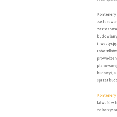
Kontenery 
zastosowan
zastosowa
budowlanyc
inwestycję
robotników
prowadzeni
planowanej
budowy), a
sprzęt bud
Kontenery
łatwość w t
że korzysta