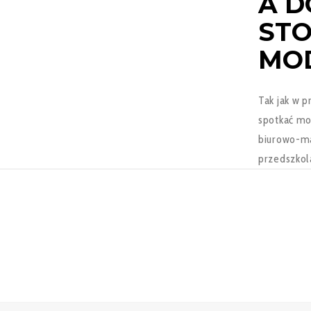
A D
STO
MO
Tak jak w 
spotkać mo
biurowo-ma
przedszkol