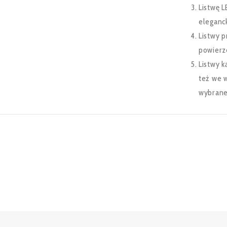
Listwę L
eleganc
Listwy 
powierzc
Listwy k
też we 
wybrane