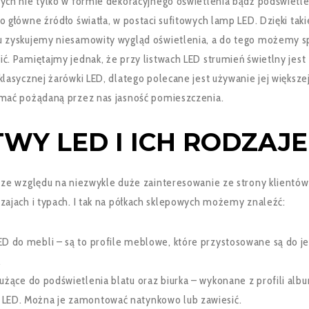
ych nie tylko w formie dekoracyjnego oświetlenia bądź podświetle
o główne źródło światła, w postaci sufitowych lamp LED. Dzięki tak
u zyskujemy niesamowity wygląd oświetlenia, a do tego możemy s
ć. Pamiętajmy jednak, że przy listwach LED strumień świetlny jest
klasycznej żarówki LED, dlatego polecane jest używanie jej większej 
ymać pożądaną przez nas jasność pomieszczenia.
TWY LED I ICH RODZAJE
, ze względu na niezwykle duże zainteresowanie ze strony klientów
zajach i typach. I tak na półkach sklepowych możemy znaleźć:
ED do mebli – są to profile meblowe, które przystosowane są do j
.
łużące do podświetlenia blatu oraz biurka – wykonane z profili al
 LED. Można je zamontować natynkowo lub zawiesić.