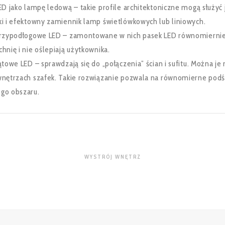
ED jako lampę ledową – takie profile architektoniczne mogą służyć 
ki i efektowny zamiennik lamp świetlówkowych lub liniowych.
przypodłogowe LED – zamontowane w nich pasek LED równomiernie
hnię i nie oślepiają użytkownika.
ątowe LED – sprawdzają się do „połączenia” ścian i sufitu. Można j
wnętrzach szafek. Takie rozwiązanie pozwala na równomierne podś
go obszaru.
WYSTRÓJ WNĘTRZ