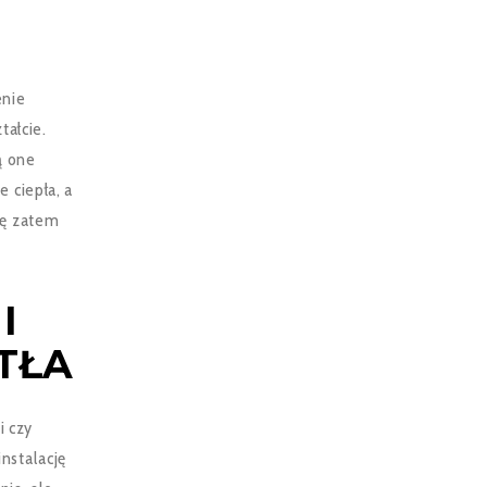
enie
tałcie.
ą one
 ciepła, a
ię zatem
I
TŁA
i czy
instalację