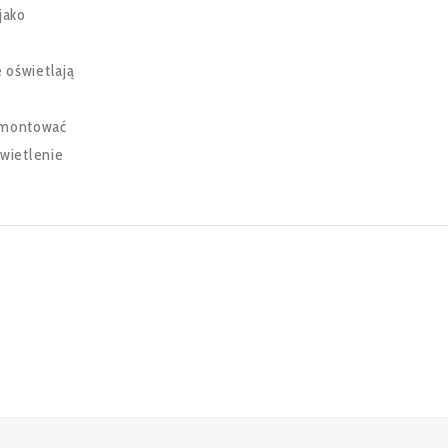
jako
 oświetlają
e montować
wietlenie