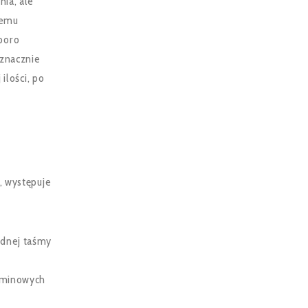
nia, ale
iemu
poro
 znacznie
ilości, po
, występuje
ednej taśmy
buminowych