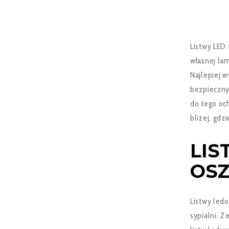
Listwy LED
własnej lam
Najlepiej 
bezpieczny
do tego oc
bliżej, gdz
LIS
OSZ
Listwy ledo
sypialni. Z