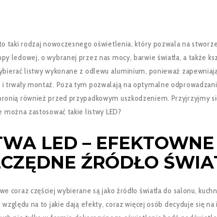
 to taki rodzaj nowoczesnego oświetlenia, który pozwala na stworz
py ledowej, o wybranej przez nas mocy, barwie światła, a także ksz
wybierać listwy wykonane z odlewu aluminium, ponieważ zapewniaj
 i trwały montaż. Poza tym pozwalają na optymalne odprowadzanie
hronią również przed przypadkowym uszkodzeniem. Przyjrzyjmy s
ie można zastosować takie listwy LED?
TWA LED – EFEKTOWNE 
CZĘDNE ŹRÓDŁO ŚWIA
we coraz częściej wybierane są jako źródło światła do salonu, kuchn
e względu na to jakie dają efekty, coraz więcej osób decyduje się na 