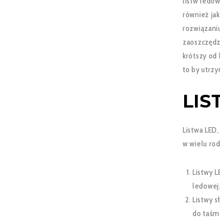
listw ledow
również jak
rozwiązani
zaoszczędzi
krótszy od 
to by utrz
LIS
Listwa LED
w wielu rod
Listwy L
ledowej
Listwy s
do taśm