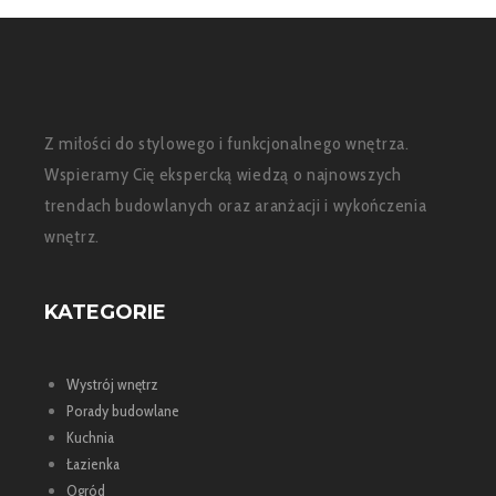
Z miłości do stylowego i funkcjonalnego wnętrza.
Wspieramy Cię ekspercką wiedzą o najnowszych
trendach budowlanych oraz aranżacji i wykończenia
wnętrz.
KATEGORIE
Wystrój wnętrz
Porady budowlane
Kuchnia
Łazienka
Ogród