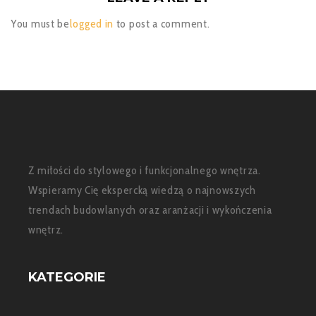
You must be
logged in
to post a comment.
Z miłości do stylowego i funkcjonalnego wnętrza.
Wspieramy Cię ekspercką wiedzą o najnowszych
trendach budowlanych oraz aranżacji i wykończenia
wnętrz.
KATEGORIE