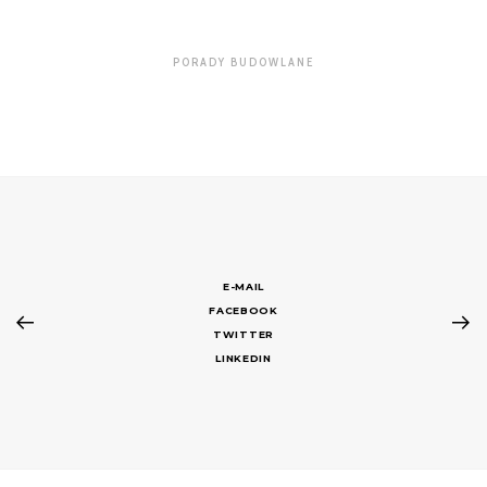
PORADY BUDOWLANE
E-MAIL
FACEBOOK
TWITTER
LINKEDIN