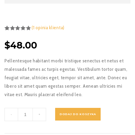
(
1
opinia klienta)
Oceniony
1
5.00
na 5
$
48.00
na
podstawie
oceny
klienta
Pellentesque habitant morbi tristique senectus et netus et
malesuada fames ac turpis egestas. Vestibulum tortor quam,
feugiat vitae, ultricies eget, tempor sit amet, ante. Donec eu
libero sit amet quam egestas semper. Aenean ultricies mi
vitae est. Mauris placerat eleifend leo.
ilość
DODAJ DO KOSZYKA
-
+
Shoes
and