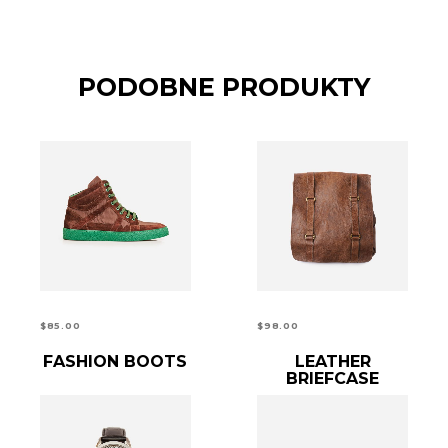
PODOBNE PRODUKTY
$
85.00
$
98.00
FASHION BOOTS
DODAJ DO KOSZYKA
DODAJ DO KOSZYKA
LEATHER
BRIEFCASE